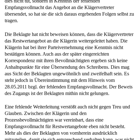
dies nicht tut, sondern in Kenntnis der fehlenden
Empfangsvollmacht das Angebot an die Klägervertreter
übersendet, so hat sie die sich daraus ergebenden Folgen selbst zu
tragen.
Die Beklagte hat nicht beweisen können, dass die Klägervertreter
das Restwertangebot an die Klägerin weitergeleitet haben. Die
Klägerin hat bei ihrer Parteivernehmung eine Kenntnis nicht
bestätigen können. Auch aus der später eingereichten
Korrespondenz mit ihren Bevollmächtigten ergeben sich keine
Anhaltspunkte für eine Übersendung des Schreibens. Dies mag
aus Sicht der Beklagten ungewöhnlich und zweifelhaft sein. Es
steht jedoch in Übereinstimmung mit dem Hinweis vom
28.05.2011 bzgl. der fehlenden Empfangsvollmacht. Der Beweis
des Zugangs ist der Beklagten mithin nicht gelungen.
Eine fehlende Weiterleitung verstößt auch nicht gegen Treu und
Glauben. Zwischen der Klägerin und den
Prozessbevollmächtigten war vereinbart, dass eine
Empfangsvollmacht für Restwertangebote eben nicht besteht.
Mehr als dies der Beklagten von vornherein ausdrücklich
mitzuteilen, damit sie sich entsprechend verhalten kann, war nicht