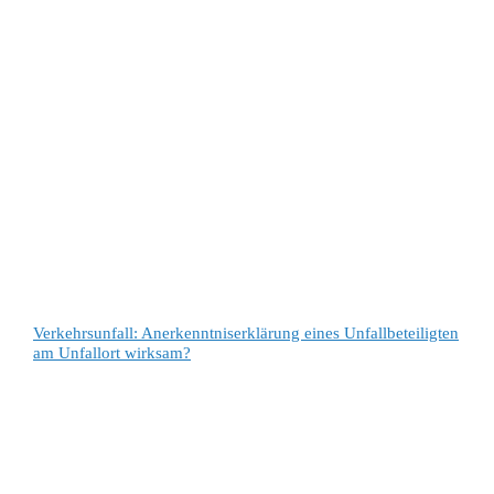
Verkehrsunfall: Anerkenntniserklärung eines Unfallbeteiligten
am Unfallort wirksam?