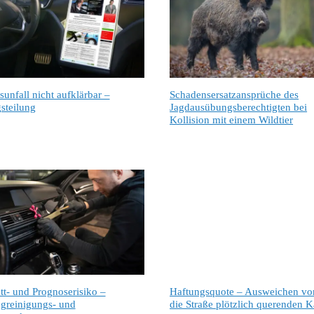
sunfall nicht aufklärbar –
Schadensersatzansprüche des
steilung
Jagdausübungsberechtigten bei
Kollision mit einem Wildtier
tt- und Prognoserisiko –
Haftungsquote – Ausweichen vor
greinigungs- und
die Straße plötzlich querenden K