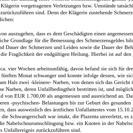
 Klägerin vorgetragenen Verletzungen bzw. Umstände tatsächl
nd, zurückzuführen sind. Denn der Klägerin zustehende Schmerz
lichen:
on auszugehen, dass es dem Geschädigten einen angemessenen
tliche Grundlage für die Bemessung des Schmerzensgeldes bi
und Dauer der Schmerzen und Leiden sowie die Dauer der Beh
ie Fraglichkeit der endgültigen Heilung. Hierbei ist auf den 
ca. vier Wochen arbeitsunfähig, davon befand sie sich für drei
fünften Monat schwanger und konnte infolge dessen, wie sich
m Hals zwei -kleinere- Narben, von denen sich das Gericht 
ese Narben, deren Unfallbedingtheit bestritten ist, und mögl
d von EUR 1.700,00 als angemessen und ausreichend an. Das G
eren -psychischen- Belastungen bis zur Geburt des gesunden 
, dass ausweislich des ärztlichen Unfallattestes vom 15.10
die Schwangerschaft war intakt, die Plazenta unverletzt, es 
s die Nabelschnurumschlingung bzw. ein Knoten in der Nabels
s Unfallereignis zurückzuführen sind.