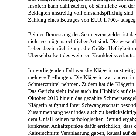
Insofern kann dahinstehen, ob sämtliche von der
Beklagten unstreitig voll einstandspflichtig si
Zahlung eines Betrages von EUR 1.700,- ausgeg
Bei der Bemessung des Schmerzensgeldes ist dav
nicht vermögensrechtlicher Art sind. Die wesen
Lebensbeeinträchtigung, die Größe, Heftigkeit 
Übersehbarkeit des weiteren Krankheitsverlaufs, d
Im vorliegenden Fall war die Klägerin unstreitig 
mehrere Prellungen. Die Klägerin war zudem im 
Schmerzmittel nehmen. Zudem hat die Klägerin a
Das Gericht sieht indes auch im Hinblick auf di
Oktober 2010 hinein das gezahlte Schmerzensgel
Klägerin aufgrund ihrer Schwangerschaft besond
Zusammenhang war indes auch zu berücksichtigen
dem Unfall keinen pathologischen Befund ergab; 
konkreten Anhaltspunkte dafür ersichtlich, das
Kaiserschnitts Veranlassung gaben, kausal auf da