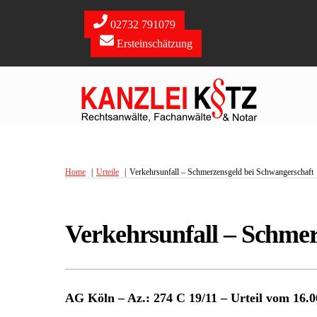
Skip
to
02732 791079
content
Ersteinschätzung
Home
Urteile
Verkehrsunfall – Schmerzensgeld bei Schwangerschaft
Verkehrsunfall – Schmer
AG Köln – Az.: 274 C 19/11 – Urteil vom 16.0