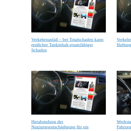
Verkehrsunfall – bei Totalschaden kann
Verkehr
restlicher Tankinhalt ersatzfähiger
Haftung
Schaden
Herabstufung der
Werksta
Nutzungsentschädigung für ein
Fahrzeu