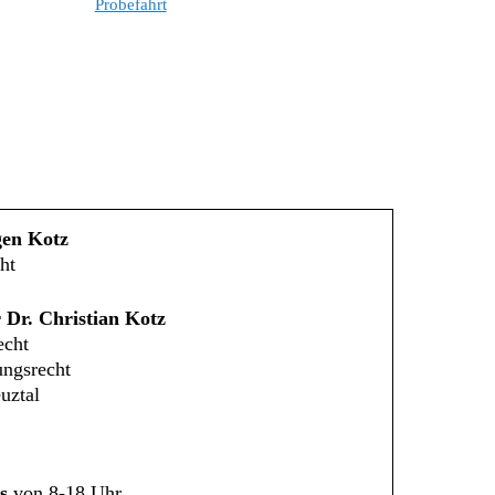
Probefahrt
gen Kotz
ht
 Dr. Christian Kotz
echt
ungsrecht
uztal
s
von 8-18 Uhr