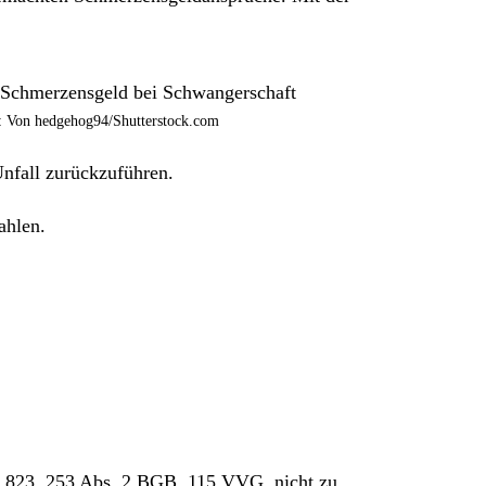
 Von hedgehog94/Shutterstock.com
nfall zurückzuführen.
ahlen.
§ 823, 253 Abs. 2 BGB, 115 VVG, nicht zu.