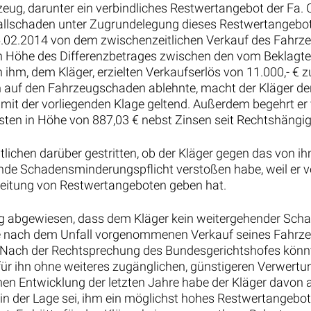
eug, darunter ein verbindliches Restwertangebot der Fa. C 
lschaden unter Zugrundelegung dieses Restwertangebotes
.02.2014 von dem zwischenzeitlichen Verkauf des Fahrzeu
in Höhe des Differenzbetrages zwischen den vom Beklag
 ihm, dem Kläger, erzielten Verkaufserlös von 11.000,- € 
auf den Fahrzeugschaden ablehnte, macht der Kläger den 
it der vorliegenden Klage geltend. Außerdem begehrt er
ten in Höhe von 887,03 € nebst Zinsen seit Rechtshängigk
ntlichen darüber gestritten, ob der Kläger gegen das von 
gende Schadensminderungspflicht verstoßen habe, weil er 
reitung von Restwertangeboten geben hat.
ng abgewiesen, dass dem Kläger kein weitergehender Sc
age nach dem Unfall vorgenommenen Verkauf seines Fahrze
. Nach der Rechtsprechung des Bundesgerichtshofes kö
ür ihn ohne weiteres zugänglichen, günstigeren Verwert
hen Entwicklung der letzten Jahre habe der Kläger davon 
n der Lage sei, ihm ein möglichst hohes Restwertangebot