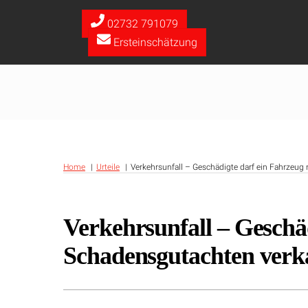
Skip
to
02732 791079
content
Ersteinschätzung
Home
Urteile
Verkehrsunfall – Geschädigte darf ein Fahrzeu
Verkehrsunfall – Geschä
Schadensgutachten verk