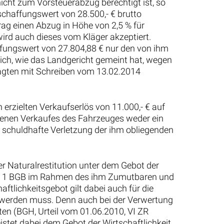
icht zum Vorsteuerabzug berechtigt ist, so
haffungswert von 28.500,- € brutto
ag einen Abzug in Höhe von 2,5 % für
rd auch dieses vom Kläger akzeptiert.
affungswert von 27.804,88 € nur den von ihm
sich, wie das Landgericht gemeint hat, wegen
agten mit Schreiben vom 13.02.2014
erzielten Verkaufserlös von 11.000,- € auf
enen Verkaufes des Fahrzeuges weder ein
e schuldhafte Verletzung der ihm obliegenden
r Naturalrestitution unter dem Gebot der
 S. 1 BGB im Rahmen des ihm Zumutbaren und
ftlichkeitsgebot gilt dabei auch für die
t werden muss. Denn auch bei der Verwertung
en (BGH, Urteil vom 01.06.2010, VI ZR
istet dabei dem Gebot der Wirtschaftlichkeit