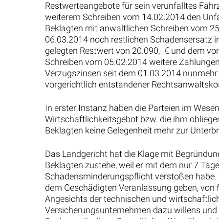
Restwerteangebote für sein verunfalltes Fahrz
weiterem Schreiben vom 14.02.2014 den Unfal
Beklagten mit anwaltlichen Schreiben vom 25
06.03.2014 noch restlichen Schadensersatz 
gelegten Restwert von 20.090,- € und dem von
Schreiben vom 05.02.2014 weitere Zahlungen 
Verzugszinsen seit dem 01.03.2014 nunmehr m
vorgerichtlich entstandener Rechtsanwaltskos
In erster Instanz haben die Parteien im Wese
Wirtschaftlichkeitsgebot bzw. die ihm oblie
Beklagten keine Gelegenheit mehr zur Unterb
Das Landgericht hat die Klage mit Begründu
Beklagten zustehe, weil er mit dem nur 7 T
Schadensminderungspflicht verstoßen habe
dem Geschädigten Veranlassung geben, von f
Angesichts der technischen und wirtschaftlic
Versicherungsunternehmen dazu willens und i