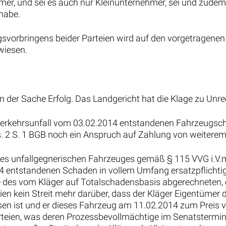
er, und sei es auch nur Kleinunternehmer, sei und zude
 habe.
svorbringens beider Parteien wird auf den vorgetragenen 
wiesen.
in der Sache Erfolg. Das Landgericht hat die Klage zu Un
Verkehrsunfall vom 03.02.2014 entstandenen Fahrzeugsc
bs. 2 S. 1 BGB noch ein Anspruch auf Zahlung von weitere
 des unfallgegnerischen Fahrzeuges gemäß § 115 VVG i.V.
 entstandenen Schaden in vollem Umfang ersatzpflichtig i
Höhe des vom Kläger auf Totalschadensbasis abgerechnete
en kein Streit mehr darüber, dass der Kläger Eigentümer
 ist und er dieses Fahrzeug am 11.02.2014 zum Preis vo
arteien, was deren Prozessbevollmächtige im Senatstermi