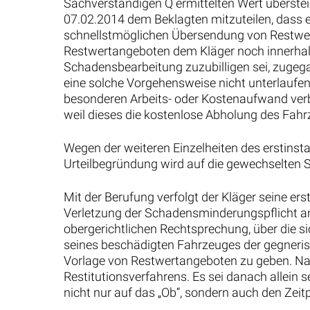
Sachverständigen Q ermittelten Wert überstei
07.02.2014 dem Beklagten mitzuteilen, dass 
schnellstmöglichen Übersendung von Restwer
Restwertangeboten dem Kläger noch innerhalb
Schadensbearbeitung zuzubilligen sei, zuge
eine solche Vorgehensweise nicht unterlaufen,
besonderen Arbeits- oder Kostenaufwand ver
weil dieses die kostenlose Abholung des Fahr
Wegen der weiteren Einzelheiten des erstinst
Urteilbegründung wird auf die gewechselten 
Mit der Berufung verfolgt der Kläger seine er
Verletzung der Schadensminderungspflicht a
obergerichtlichen Rechtsprechung, über die si
seines beschädigten Fahrzeuges der gegneris
Vorlage von Restwertangeboten zu geben. Nac
Restitutionsverfahrens. Es sei danach allein 
nicht nur auf das „Ob“, sondern auch den Zei