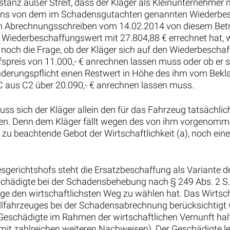
tanz außer Streit, dass der Kläger als Kleinunternehmer n
ens von dem im Schadensgutachten genannten Wiederbesc
em Abrechnungsschreiben vom 14.02.2014 von diesem Betr
ederbeschaffungswert mit 27.804,88 € errechnet hat, wi
in noch die Frage, ob der Kläger sich auf den Wiederbesch
ufspreis von 11.000,- € anrechnen lassen muss oder ob er 
derungspflicht einen Restwert in Höhe des ihm vom Bekl
 aus C2 über 20.090,- € anrechnen lassen muss.
 sich der Kläger allein den für das Fahrzeug tatsächlich 
en. Denn dem Kläger fällt wegen des von ihm vorgenomm
zu beachtende Gebot der Wirtschaftlichkeit (a), noch ein
erichtshofs steht die Ersatzbeschaffung als Variante de
 Geschädigte bei der Schadensbehebung nach § 249 Abs. 2
age den wirtschaftlichsten Weg zu wählen hat. Das Wirtscha
allfahrzeuges bei der Schadensabrechnung berücksichtig
eschädigte im Rahmen der wirtschaftlichen Vernunft halt
mit zahlreichen weiteren Nachweisen). Der Geschädigte le