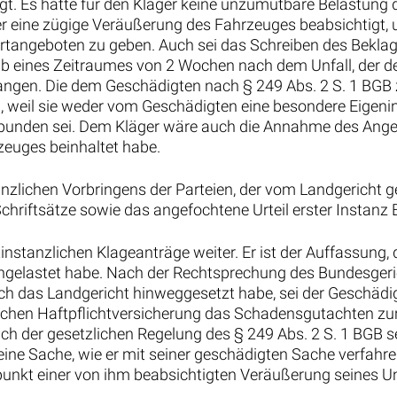
gt. Es hätte für den Kläger keine unzumutbare Belastung 
er eine zügige Veräußerung des Fahrzeuges beabsichtigt, 
tangeboten zu geben. Auch sei das Schreiben des Bekla
 eines Zeitraumes von 2 Wochen nach dem Unfall, der de
gangen. Die dem Geschädigten nach § 249 Abs. 2 S. 1 BG
 weil sie weder vom Geschädigten eine besondere Eigeninit
bunden sei. Dem Kläger wäre auch die Annahme des Ange
zeuges beinhaltet habe.
anzlichen Vorbringens der Parteien, der vom Landgericht g
Schriftsätze sowie das angefochtene Urteil erster Insta
stinstanzlichen Klageanträge weiter. Er ist der Auffassung
ngelastet habe. Nach der Rechtsprechung des Bundesger
ch das Landgericht hinweggesetzt habe, sei der Geschädig
chen Haftpflichtversicherung das Schadensgutachten zur
h der gesetzlichen Regelung des § 249 Abs. 2 S. 1 BGB se
seine Sache, wie er mit seiner geschädigten Sache verfahr
tpunkt einer von ihm beabsichtigten Veräußerung seines U