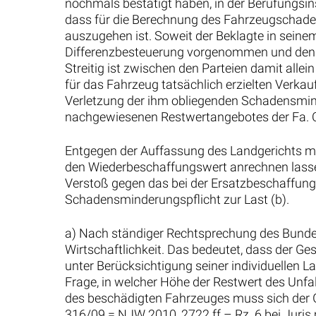
nochmals bestätigt haben, in der Berufungsins
dass für die Berechnung des Fahrzeugschad
auszugehen ist. Soweit der Beklagte in sein
Differenzbesteuerung vorgenommen und den Wi
Streitig ist zwischen den Parteien damit alle
für das Fahrzeug tatsächlich erzielten Verka
Verletzung der ihm obliegenden Schadensmin
nachgewiesenen Restwertangebotes der Fa. C
Entgegen der Auffassung des Landgerichts muss
den Wiederbeschaffungswert anrechnen lass
Verstoß gegen das bei der Ersatzbeschaffung 
Schadensminderungspflicht zur Last (b).
a) Nach ständiger Rechtsprechung des Bundesg
Wirtschaftlichkeit. Das bedeutet, dass der
unter Berücksichtigung seiner individuellen L
Frage, in welcher Höhe der Restwert des Unf
des beschädigten Fahrzeuges muss sich der G
316/09 = NJW 2010, 2722 ff – Rz. 6 bei Juris 