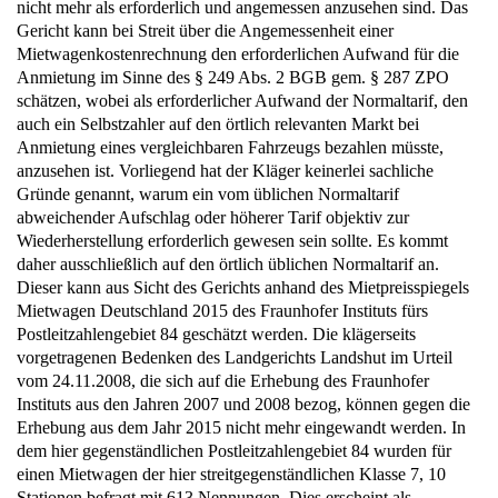
nicht mehr als erforderlich und angemessen anzusehen sind. Das
Gericht kann bei Streit über die Angemessenheit einer
Mietwagenkostenrechnung den erforderlichen Aufwand für die
Anmietung im Sinne des § 249 Abs. 2 BGB gem. § 287 ZPO
schätzen, wobei als erforderlicher Aufwand der Normaltarif, den
auch ein Selbstzahler auf den örtlich relevanten Markt bei
Anmietung eines vergleichbaren Fahrzeugs bezahlen müsste,
anzusehen ist. Vorliegend hat der Kläger keinerlei sachliche
Gründe genannt, warum ein vom üblichen Normaltarif
abweichender Aufschlag oder höherer Tarif objektiv zur
Wiederherstellung erforderlich gewesen sein sollte. Es kommt
daher ausschließlich auf den örtlich üblichen Normaltarif an.
Dieser kann aus Sicht des Gerichts anhand des Mietpreisspiegels
Mietwagen Deutschland 2015 des Fraunhofer Instituts fürs
Postleitzahlengebiet 84 geschätzt werden. Die klägerseits
vorgetragenen Bedenken des Landgerichts Landshut im Urteil
vom 24.11.2008, die sich auf die Erhebung des Fraunhofer
Instituts aus den Jahren 2007 und 2008 bezog, können gegen die
Erhebung aus dem Jahr 2015 nicht mehr eingewandt werden. In
dem hier gegenständlichen Postleitzahlengebiet 84 wurden für
einen Mietwagen der hier streitgegenständlichen Klasse 7, 10
Stationen befragt mit 613 Nennungen. Dies erscheint als