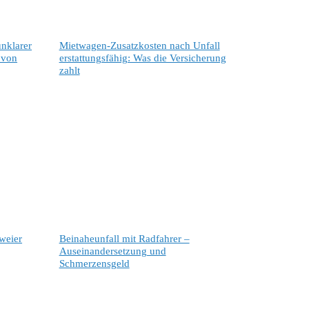
unklarer
Mietwagen-Zusatzkosten nach Unfall
 von
erstattungsfähig: Was die Versicherung
zahlt
weier
Beinaheunfall mit Radfahrer –
Auseinandersetzung und
Schmerzensgeld