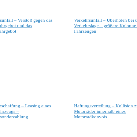
sunfall – Verstoß gegen das
Verkehrsunfall – Überholen bei 
ahrgebot und das
Verkehrslage – größere Kolonne
ahrgebot
Fahrzeugen
eschaffung – Leasing eines
Haftungsverteilung – Kollision z
ahrzeugs –
Motorräder innerhalb eines
sonderzahlung
Motorradkonvois