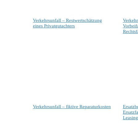
Verkehrsunfall – Restwertschätzung
Verkehr
eines Privatgutachters
Vorbeif
Rechtsf
Verkehrsunfall – fiktive Reparaturkosten
Ersatzb
Ersatzf
Leasing