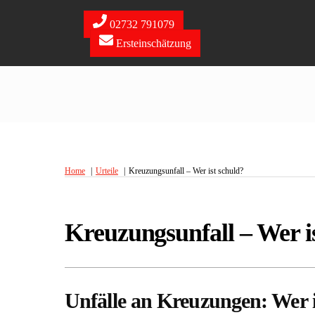
Skip
to
02732 791079
content
Ersteinschätzung
Home
Urteile
Kreuzungsunfall – Wer ist schuld?
Kreuzungsunfall – Wer i
Unfälle an Kreuzungen: Wer i